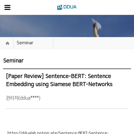
Seminar
Seminar
[Paper Review] Sentence-BERT: Sentence
Embedding using Siamese BERT-Networks
관리자(ddua****)
https://ddualab.notion.site/Sentence-BERT-Sentence-