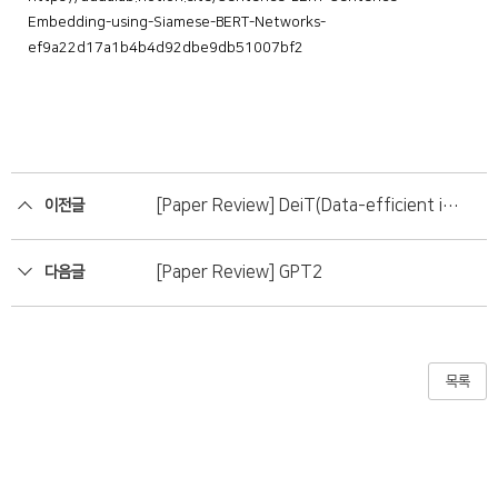
Embedding-using-Siamese-BERT-Networks-
ef9a22d17a1b4b4d92dbe9db51007bf2
[Paper Review] DeiT(Data-efficient ima
이전글
ge Transformers)
[Paper Review] GPT2
다음글
목록